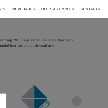
S
NOVEDADES
OFERTAS EMPLEO
CONTACTO
enting 70 000 qualified valuers either self-
cial institutions both local and