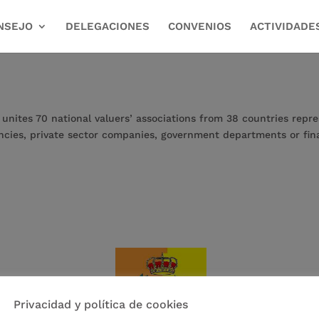
NSEJO
DELEGACIONES
CONVENIOS
ACTIVIDADE
nites 70 national valuers’ associations from 38 countries repres
cies, private sector companies, government departments or finan
Privacidad y política de cookies