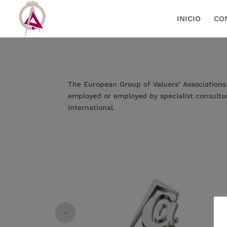
INICIO
CO
The European Group of Valuers’ Associations u
employed or employed by specialist consultan
international.