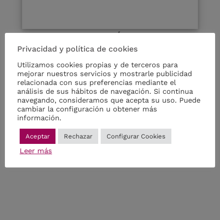
CERTIFICACIÓN DE
Privacidad y política de cookies
TRANSFERENCIA DE
Utilizamos cookies propias y de terceros para
COMPETENCIAS CGATE-
mejorar nuestros servicios y mostrarle publicidad
AGRUPACIÓN DE
relacionada con sus preferencias mediante el
análisis de sus hábitos de navegación. Si continua
COLEGIOS DE A-AT
navegando, consideramos que acepta su uso. Puede
cambiar la configuración u obtener más
información.
Aceptar
Rechazar
Configurar Cookies
Descargar Adjunto
Leer más