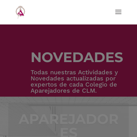
NOVEDADES
Todas nuestras Actividades y
Novedades actualizadas por
expertos de cada Colegio de
Aparejadores de CLM.
APAREJADOR
OFICINA DE
ES