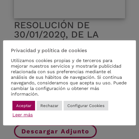
RESOLUCIÓN DE
30/01/2020, DE LA
SECRETARÍA GENERAL,
POR LA QUE SE
Privacidad y política de cookies
DISPONE LA
Utilizamos cookies propias y de terceros para
mejorar nuestros servicios y mostrarle publicidad
PUBLICACIÓN DE LA
relacionada con sus preferencias mediante el
análisis de sus hábitos de navegación. Si continua
INSTRUCCIÓN NÚMERO
navegando, consideramos que acepta su uso. Puede
8 DE 20/01/2020 SOBRE
cambiar la configuración u obtener más
información.
REFORESTACIÓN
FOTOVOLTAICAS.
Aceptar
Rechazar
Configurar Cookies
Leer más
Descargar Adjunto