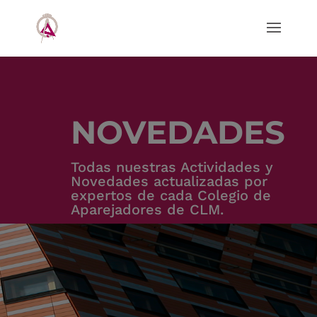
NOVEDADES
Todas nuestras Actividades y
Novedades actualizadas por
expertos de cada Colegio de
Aparejadores de CLM.
OFICINA DE