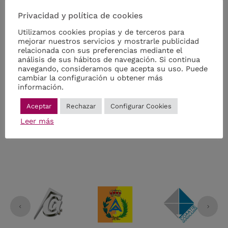
ejemplos para la justificación del anexo del RD
Privacidad y política de cookies
853/2021, de 5 de octubre, por el que se regulan
los programas de ayuda en materia de
Utilizamos cookies propias y de terceros para
rehabilitación residencial y vivienda social del Plan
mejorar nuestros servicios y mostrarle publicidad
relacionada con sus preferencias mediante el
de Recuperación, Transformación y Resiliencia.
análisis de sus hábitos de navegación. Si continua
navegando, consideramos que acepta su uso. Puede
cambiar la configuración u obtener más
Descargar Adjunto
información.
Aceptar
Rechazar
Configurar Cookies
Leer más