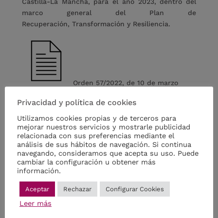
Castilla-La Mancha, para el año 2023, dentro del
marco general del Plan de
Recuperación, Transformación y Resiliencia.
Orden 57/2022, de 10 de marzo
Privacidad y política de cookies
Utilizamos cookies propias y de terceros para
mejorar nuestros servicios y mostrarle publicidad
relacionada con sus preferencias mediante el
Real Decreto 853/2021, de 5 de
análisis de sus hábitos de navegación. Si continua
octubre
navegando, consideramos que acepta su uso. Puede
cambiar la configuración u obtener más
información.
Aceptar
Rechazar
Configurar Cookies
Leer más
Resolución de