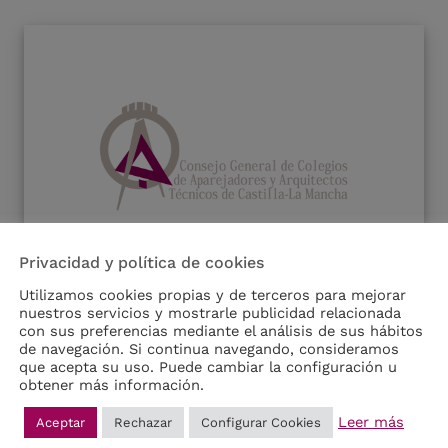
Privacidad y política de cookies
Utilizamos cookies propias y de terceros para mejorar
8, DE 9 DE JUNIO, POR LA QU
nuestros servicios y mostrarle publicidad relacionada
con sus preferencias mediante el análisis de sus hábitos
DEL CÓDIGO TÉCNICO DE LA E
de navegación. Si continua navegando, consideramos
que acepta su uso. Puede cambiar la configuración u
obtener más información.
Leer más
Aceptar
Rechazar
Configurar Cookies