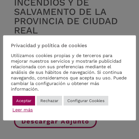
INCENDIOS Y DE
SALVAMENTO DE LA
PROVINCIA DE CIUDAD
REAL
Es objeto de la presente convocatoria la creación,
Privacidad y política de cookies
mediante concurso de méritos, de una bolsa de
Utilizamos cookies propias y de terceros para
trabajo de la categoría de Inspector, para atender
mejorar nuestros servicios y mostrarle publicidad
las necesidades que se produzcan por bajas,
relacionada con sus preferencias mediante el
exceso o acumulación de tareas y otras incidencias
análisis de sus hábitos de navegación. Si continua
de personal, al objeto de poder seguir prestando
navegando, consideramos que acepta su uso. Puede
cambiar la configuración u obtener más
con eficacia y operatividad los servicios públicos
información.
encomendados, motivándose en la máxima agilidad
en la selección.
Aceptar
Rechazar
Configurar Cookies
Leer más
Descargar Adjunto