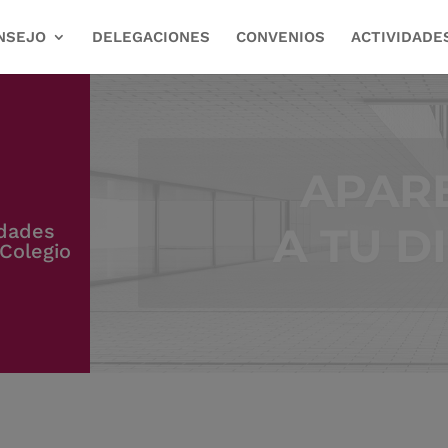
NSEJO
DELEGACIONES
CONVENIOS
ACTIVIDADE
OFI
edades
REHAB
Colegio